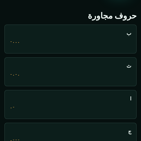
حروف مجاورة
ب
-...
ث
-.-.
ا
.-
ج
.---