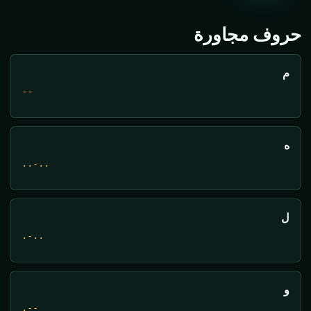
حروف مجاورة
م
--
ه
..-..
ل
.-..
و
.--