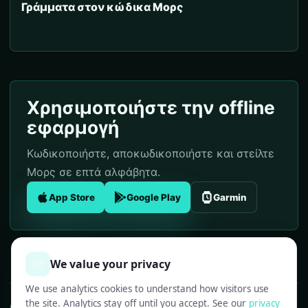
Γράμματα στον κώδικα Μορς
Χρησιμοποιήστε την offline
εφαρμογή
Κωδικοποιήστε, αποκωδικοποιήστε και στείλτε
Μορς σε επτά αλφάβητα.
App Store
Google Play
Garmin
🍪
We value your privacy
We use analytics cookies to understand how visitors use
the site. Analytics stay off until you accept. See our
privacy