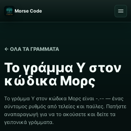
Morse Code
← ΌΛΑ ΤΑ ΓΡΆΜΜΑΤΑ
Το γράμμα Υ στον
κώδικα Μορς
Το γράμμα Υ στον κώδικα Μορς είναι -.-- — ένας
σύντομος ρυθμός από τελείες και παύλες. Πατήστε
αναπαραγωγή για να το ακούσετε και δείτε τα
γειτονικά γράμματα.