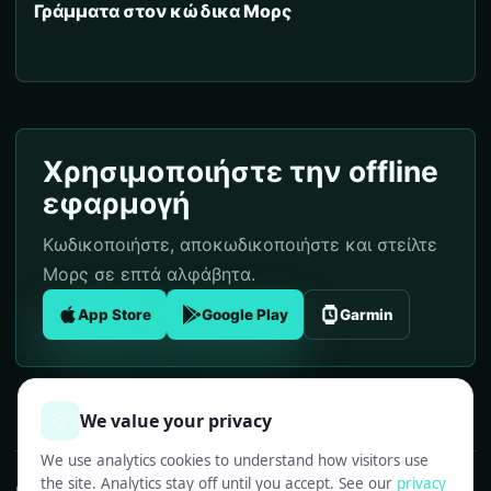
Γράμματα στον κώδικα Μορς
Χρησιμοποιήστε την offline
εφαρμογή
Κωδικοποιήστε, αποκωδικοποιήστε και στείλτε
Μορς σε επτά αλφάβητα.
App Store
Google Play
Garmin
🍪
We value your privacy
We use analytics cookies to understand how visitors use
the site. Analytics stay off until you accept. See our
privacy