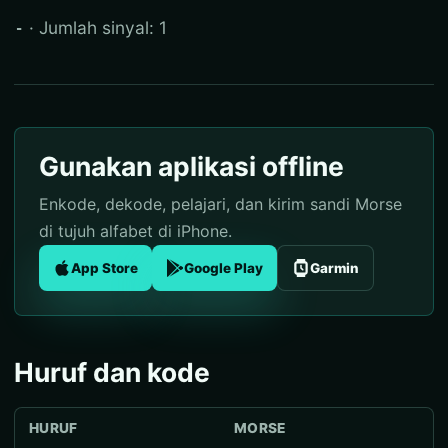
· Jumlah sinyal: 1
-
Gunakan aplikasi offline
Enkode, dekode, pelajari, dan kirim sandi Morse
di tujuh alfabet di iPhone.
App Store
Google Play
Garmin
Huruf dan kode
HURUF
MORSE