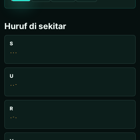
Huruf di sekitar
S
...
U
..-
R
.-.