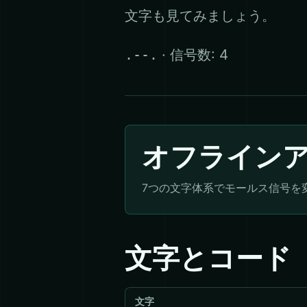
文字も見てみましょう。
· 信号数: 4
.--.
オフライン
7つの文字体系でモールス信号を
文字とコード
文字