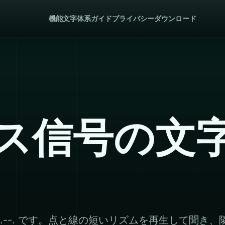
機能
文字体系
ガイド
プライバシー
ダウンロード
ス信号の文
.--. です。点と線の短いリズムを再生して聞き、