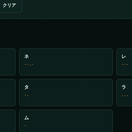
クリア
ネ
レ
--.-
---
タ
ラ
-.
...
ム
-