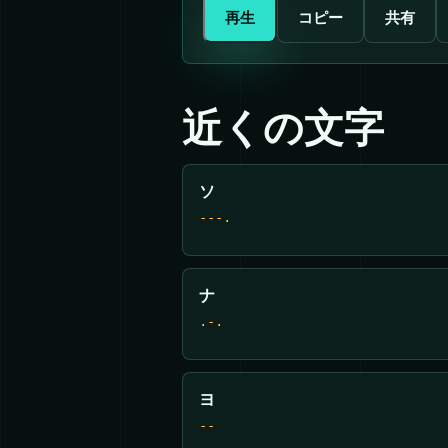
再生
コピー
共有
近くの文字
ソ
---.
ナ
.-.
ヨ
--