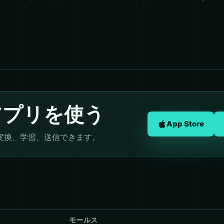
アプリを使う
App Store
変換、学習、送信できます。
モールス