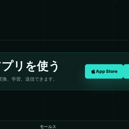
アプリを使う
App Store
変換、学習、送信できます。
モールス