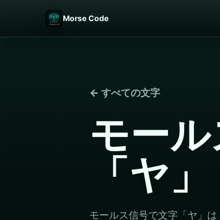
Morse Code
← すべての文字
モール
「ヤ」
モールス信号で文字「ヤ」は 