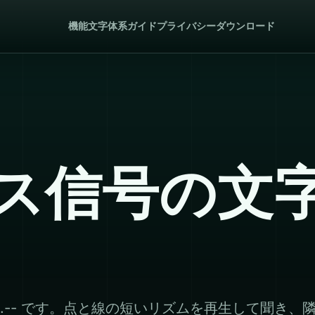
機能
文字体系
ガイド
プライバシー
ダウンロード
ス信号の文
.-- です。点と線の短いリズムを再生して聞き、