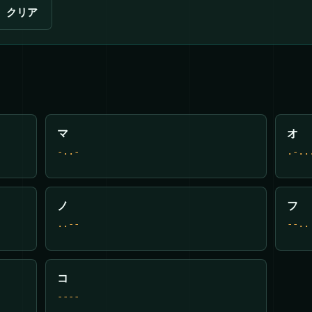
クリア
マ
オ
-..-
.-..
ノ
フ
..--
--..
コ
----