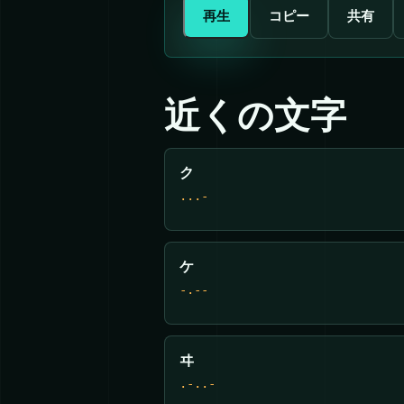
再生
コピー
共有
近くの文字
ク
...-
ケ
-.--
ヰ
.-..-