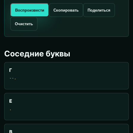
Воспроизвести
Скопировать
Поделиться
Очистить
Соседние буквы
Г
--.
Е
.
В