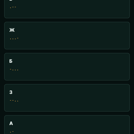
.--
Ж
...-
Б
-...
З
--..
А
.-