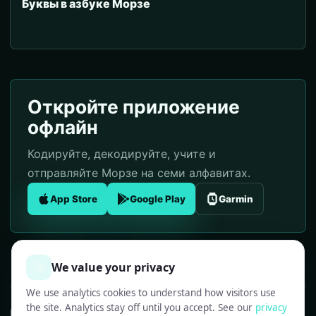
Буквы в азбуке Морзе
Откройте приложение
офлайн
Кодируйте, декодируйте, учите и
отправляйте Морзе на семи алфавитах.
App Store
Google Play
Garmin
🍪
We value your privacy
We use analytics cookies to understand how visitors use
the site. Analytics stay off until you accept. See our
privacy
Morse Code: 7 Alphabets