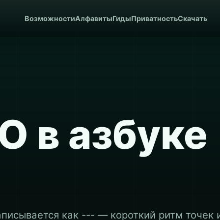
Возможности
Алфавиты
Гиды
Приватность
Скачать
О в азбуке
е
аписывается как --- — короткий ритм точек 