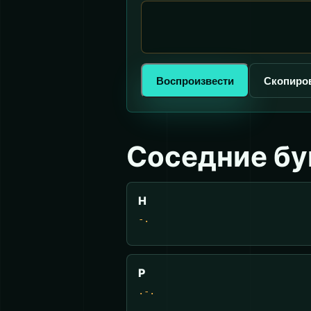
Воспроизвести
Скопиро
Соседние б
Н
-.
Р
.-.