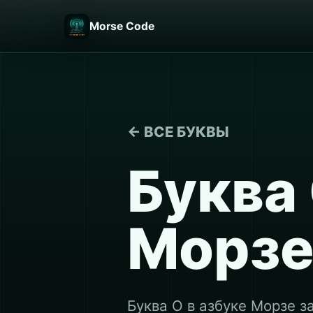
Morse Code
← ВСЕ БУКВЫ
Буква 
Морз
Буква О в азбуке Морзе з