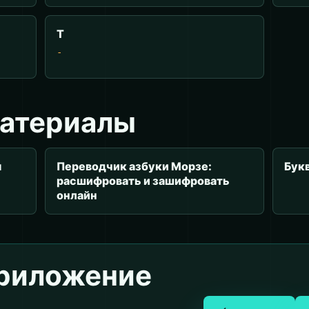
Т
-
материалы
я
Переводчик азбуки Морзе:
Бук
расшифровать и зашифровать
онлайн
приложение