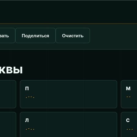
вать
Поделиться
Очистить
уквы
П
М
.--.
--
Л
С
.-..
...