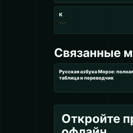
К
-.-
Связанные 
Русская азбука Морзе: полна
таблица и переводчик
Откройте 
офлайн