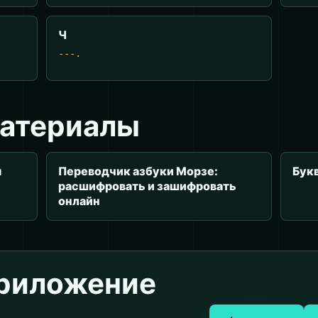
Ч
---.
материалы
я
Переводчик азбуки Морзе:
Бук
расшифровать и зашифровать
онлайн
приложение