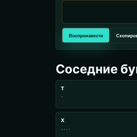
Воспроизвести
Скопиро
Соседние б
Т
-
Х
....