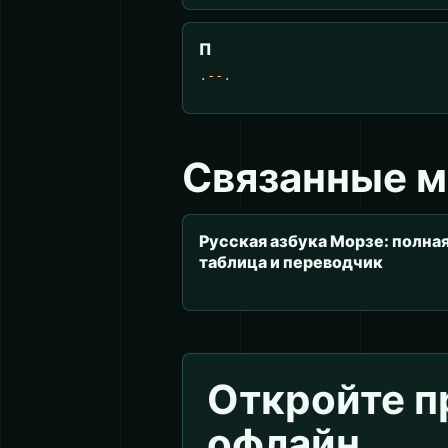
П
.--.
Связанные 
Русская азбука Морзе: полна
таблица и переводчик
Откройте 
офлайн