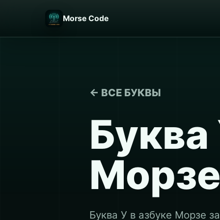
Morse Code
← ВСЕ БУКВЫ
Буква 
Морз
Буква У в азбуке Морзе за