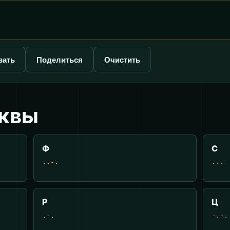
вать
Поделиться
Очистить
уквы
Ф
С
..-.
...
Р
Ц
.-.
-.-.