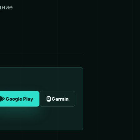
дние
Google Play
Garmin