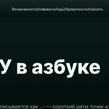
Возможности
Алфавиты
Гиды
Приватность
Скачать
У в азбуке
е
писывается как ..- — короткий ритм точек и