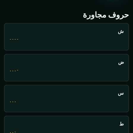
حروف مجاورة
ش
----
ض
...-
س
...
ط
..-