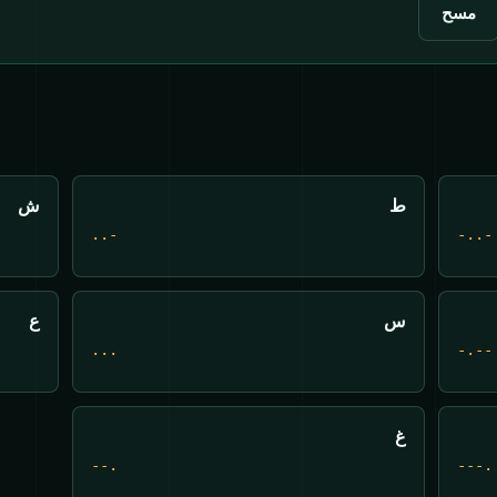
مسح
ط
ش
..-
-..-
س
ع
...
-.--
غ
--.
---.