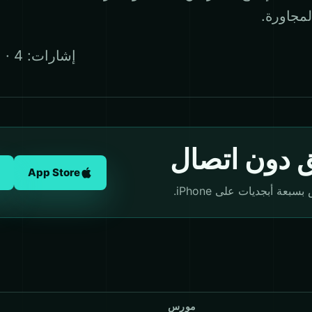
مجاورة.
· إشارات: 4
-
ق دون اتصال
App Store
ة أبجديات على iPhone.
مورس