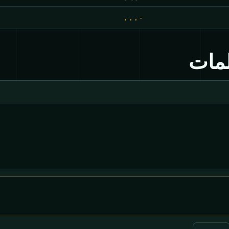
...-
لمات