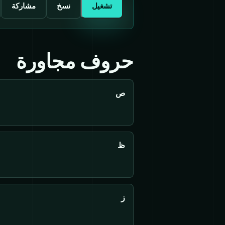
تشغيل
نسخ
مشاركة
حروف مجاورة
ص
ظ
ز