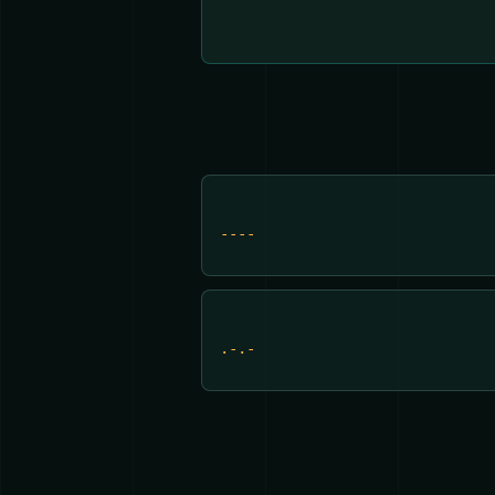
----
.-.-