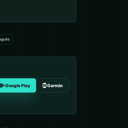
uguês
Google Play
Garmin