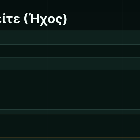
ίτε (Ήχος)