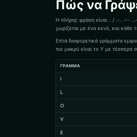
Πώς να Γράψε
Η πλήρης φράση είναι .. / .-.. --- 
χωρίζεται με ένα κενό, και κάθε 
Επτά διαφορετικά γράμματα εμφανίζο
πιο μακρύ είναι το Y με τέσσερα 
ΓΡΆΜΜΑ
I
L
O
V
E