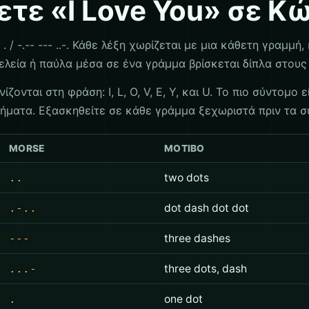
τε «I Love You» σε Κ
...- . / -.-- --- ..-. Κάθε λέξη χωρίζεται με μια κάθετη γραμ
τελεία ή παύλα μέσα σε ένα γράμμα βρίσκεται δίπλα στους 
νται στη φράση: I, L, O, V, E, Y, και U. Το πιο σύντομο ε
σήματα. Εξασκηθείτε σε κάθε γράμμα ξεχωριστά πριν τα σ
MORSE
ΜΟΤΊΒΟ
..
two dots
.-..
dot dash dot dot
---
three dashes
...-
three dots, dash
.
one dot