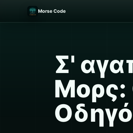
Morse Code
Σ' αγ
Μορς:
Οδηγό