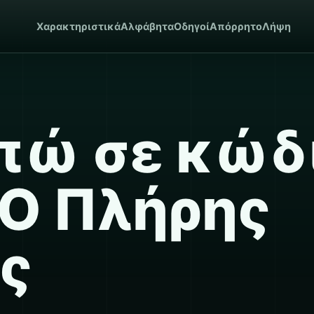
Χαρακτηριστικά
Αλφάβητα
Οδηγοί
Απόρρητο
Λήψη
απώ σε κώδ
 Ο Πλήρης
ς