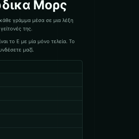
ώδικα Μορς
μή, κάθε γράμμα μέσα σε μια λέξη
γείτονές της.
ίναι το E με μία μόνο τελεία. Το
υνδέσετε μαζί.