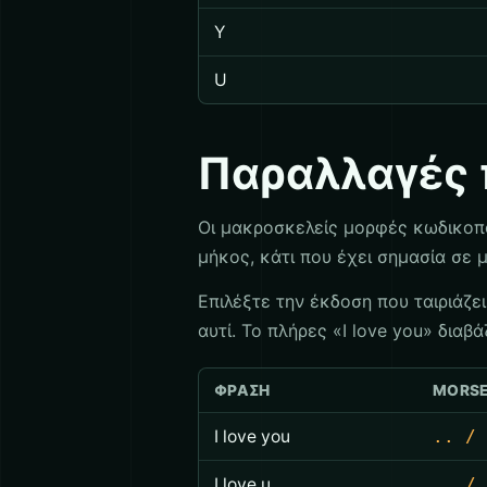
Y
U
Παραλλαγές 
Οι μακροσκελείς μορφές κωδικοπο
μήκος, κάτι που έχει σημασία σε 
Επιλέξτε την έκδοση που ταιριάζει
αυτί. Το πλήρες «I love you» διαβ
ΦΡΆΣΗ
MORS
I love you
.. / 
I love u
.. / 