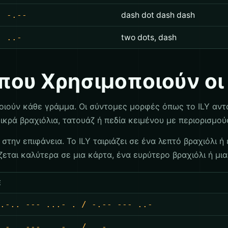
-.--
dash dot dash dash
..-
two dots, dash
που Χρησιμοποιούν ο
ιούν κάθε γράμμα. Οι σύντομες μορφές όπως το ILY αντ
μικρά βραχιόλια, τατουάζ ή πεδία κειμένου με περιορισμο
 στην επιφάνεια. Το ILY ταιριάζει σε ένα λεπτό βραχιόλι 
άζεται καλύτερα σε μια κάρτα, ένα ευρύτερο βραχιόλι ή μ
E
.-.. --- ...- . / -.-- --- ..-
.-.. --- ...- . / ..-