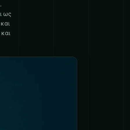
.
ι ως
 και
 και