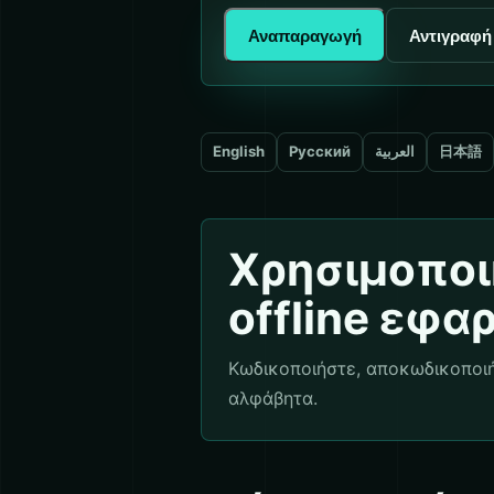
Αναπαραγωγή
Αντιγραφή
English
Русский
العربية
日本語
Χρησιμοποι
offline εφα
Κωδικοποιήστε, αποκωδικοποιή
αλφάβητα.