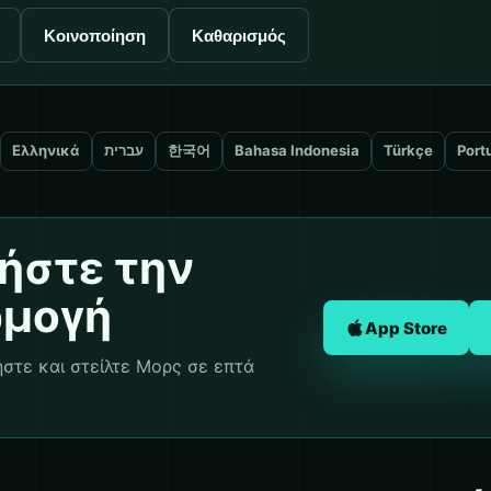
Κοινοποίηση
Καθαρισμός
Ελληνικά
עברית
한국어
Bahasa Indonesia
Türkçe
Port
ήστε την
ρμογή
App Store
στε και στείλτε Μορς σε επτά