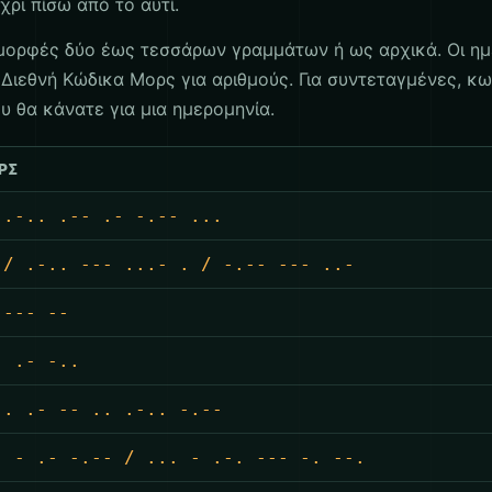
χρι πίσω από το αυτί.
ορφές δύο έως τεσσάρων γραμμάτων ή ως αρχικά. Οι ημ
ιεθνή Κώδικα Μορς για αριθμούς. Για συντεταγμένες, κωδ
ου θα κάνατε για μια ημερομηνία.
ΡΣ
 .-.. .-- .- -.-- ...
 / .-.. --- ...- . / -.-- --- ..-
 --- --
. .- -..
-. .- -- .. .-.. -.--
. - .- -.-- / ... - .-. --- -. --.