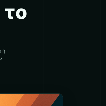
 το
α ή
ν