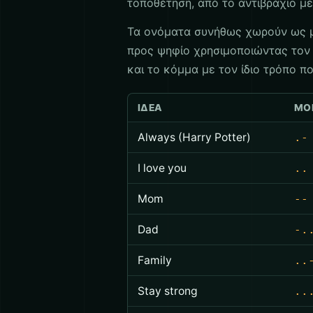
τοποθέτηση, από το αντιβράχιο μέ
Τα ονόματα συνήθως χωρούν ως μ
προς ψηφίο χρησιμοποιώντας τον Δ
και το κόμμα με τον ίδιο τρόπο π
ΙΔΈΑ
ΜΟ
Always (Harry Potter)
.-
I love you
..
Mom
--
Dad
-.
Family
..
Stay strong
..