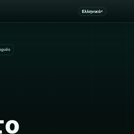
Ελληνικά
uguês
το