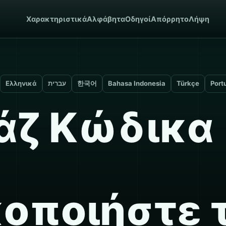
Χαρακτηριστικά
Αλφάβητα
Οδηγοί
Απόρρητο
Λήψη
Ελληνικά
עברית
한국어
Bahasa Indonesia
Türkçe
Port
άζ Κώδικα
οποιήστε 