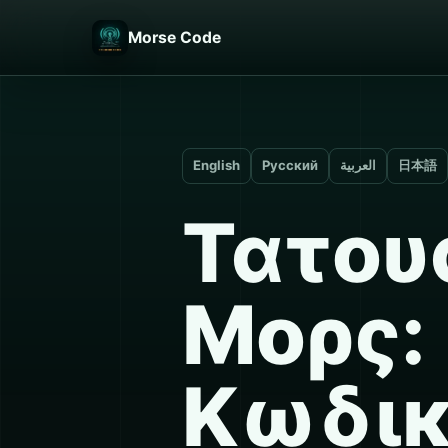
Morse Code
English
Русский
العربية
日本語
Τατου
Μορς:
Κωδικ