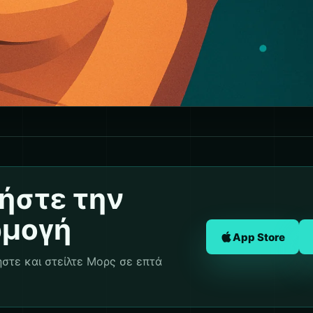
ήστε την
ρμογή
App Store
στε και στείλτε Μορς σε επτά