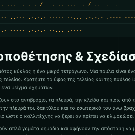
 . ...- . .-. / --. .. ...- . / ..- .--.
--- ..--- .-.-.- ----- --... .-.-.- .---- ---
..- ----- .-.-.- --... .----
οποθέτησης & Σχεδία
μάτος κύκλος ή ένα μικρό τετράγωνο. Μια παύλα είναι έν
ς τελείας. Κρατήστε το ύψος της τελείας και της παύλας ί
α ένα μείγμα σχημάτων.
ζουν στο αντιβράχιο, τα πλευρά, την κλείδα και πίσω από 
 την πλευρά του δακτύλου και το εσωτερικό του άνω βραχ
ο ώστε ο καλλιτέχνης να ξέρει αν πρέπει να κλιμακώσει 
οιούν απλά γεμάτα σημάδια και αφήνουν την απόσταση να 