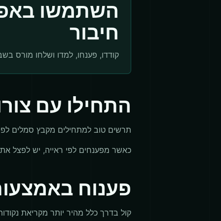
השתמשו באפל
חיבור
קודדו, פענחו, למדו ושלחו מורס בשב
התחילו עם צורו
תרשים טוב למתחילים מקבץ סמלים לפי קצב. E היא נקודה אחת, T היא קו אחד, I הן שתי נקודות, ו-
כאשר מפענחים לפי ראייה, יש לפצל את 
פענוח באמצעות 
קול בדרך כלל מהיר יותר מקריאת נקודות