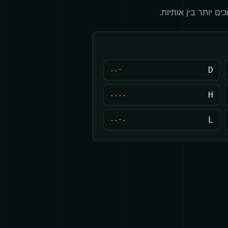
ם יותר בין אותיות.
-..
D
....
H
.-..
L