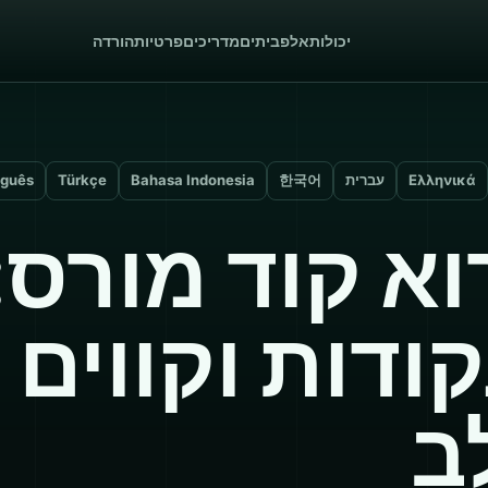
יכולות
אלפביתים
מדריכים
פרטיות
הורדה
Ελληνικά
עברית
한국어
Bahasa Indonesia
Türkçe
uguês
וא קוד מורס:
קודות וקווים
ב