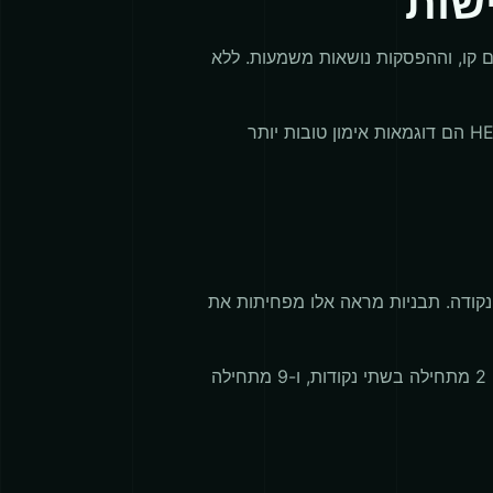
ישות
ם קו, וההפסקות נושאות משמעות. ללא
כאשר מתרגלים עם פנס, שלחו מילים קצרות וחזרו עליהן עם הפסקה ברורה. HELLO, SOS, YES, NO, ו-HELP הם דוגמאות אימון טובות יותר
היא נקודה ו-T הוא קו, I הן שתי נקודות ו-M הם שני קווים, A היא נקודה-קו ו-N הוא קו-נקודה. תבניות מראה אלו מפחיתות את
לאחר שהאלפבית מרגיש מוכר, הוסיפו מספרים. הספרות הן סדירות: 1 מתחילה בנקודה אחת וארבעה קווים, 2 מתחילה בשתי נקודות, ו-9 מתחילה