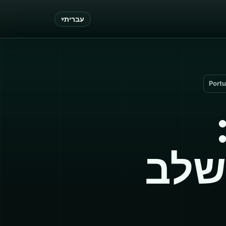
עברית
Port
 שלב