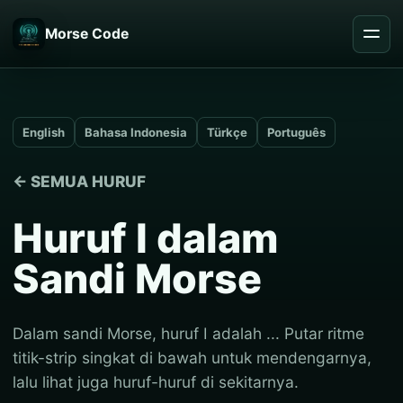
Morse Code
English
Bahasa Indonesia
Türkçe
Português
← SEMUA HURUF
Huruf I dalam
Sandi Morse
Dalam sandi Morse, huruf I adalah ... Putar ritme
titik-strip singkat di bawah untuk mendengarnya,
lalu lihat juga huruf-huruf di sekitarnya.