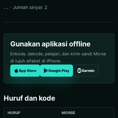
· Jumlah sinyal: 2
..
Gunakan aplikasi offline
Enkode, dekode, pelajari, dan kirim sandi Morse
di tujuh alfabet di iPhone.
App Store
Google Play
Garmin
Huruf dan kode
HURUF
MORSE