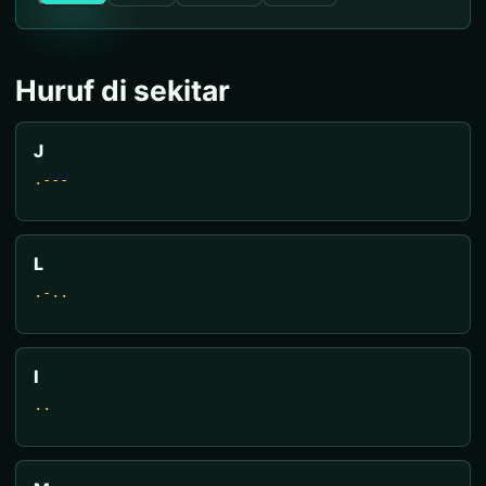
Huruf di sekitar
J
.---
L
.-..
I
..