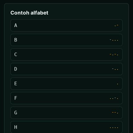
Contoh alfabet
A
.-
B
-...
C
-.-.
D
-..
E
.
F
..-.
G
--.
H
....