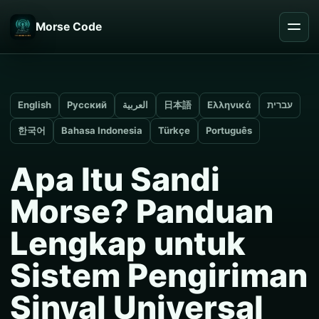
Morse Code
English
Русский
العربية
日本語
Ελληνικά
עברית
한국어
Bahasa Indonesia
Türkçe
Português
Apa Itu Sandi
Morse? Panduan
Lengkap untuk
Sistem Pengiriman
Sinyal Universal