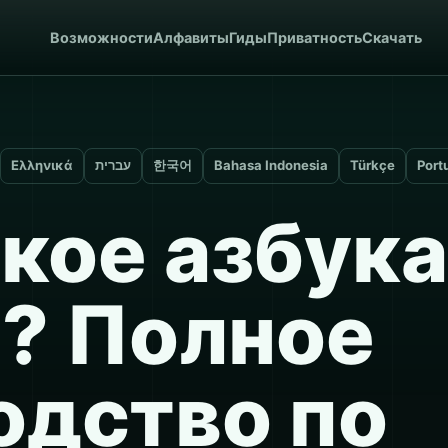
Возможности
Алфавиты
Гиды
Приватность
Скачать
Ελληνικά
עברית
한국어
Bahasa Indonesia
Türkçe
Port
акое азбука
? Полное
одство по