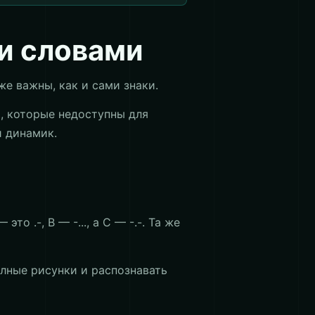
и словами
е важны, как и сами знаки.
, которые недоступны для
й динамик.
 .-, B — -..., а C — -.-. Та же
лные рисунки и распознавать