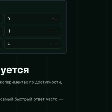
D
-..
H
....
L
.-..
зуется
экспериментах по доступности,
и самый быстрый ответ часто —