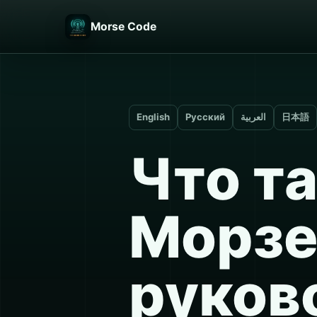
Morse Code
English
Русский
العربية
日本語
Что т
Морзе
руков