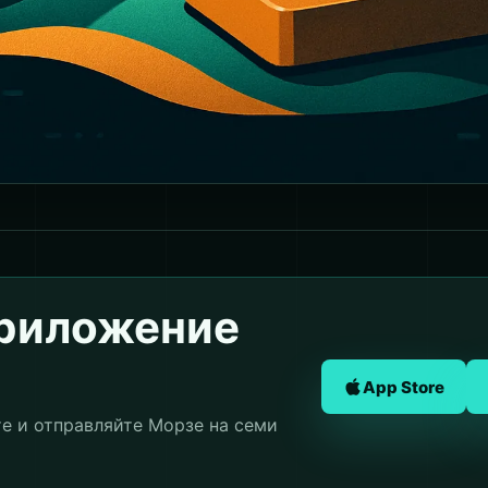
приложение
App Store
те и отправляйте Морзе на семи