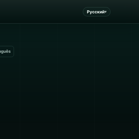
Русский
uguês