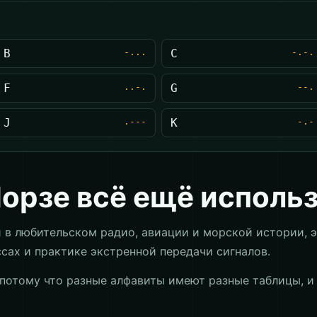
B
-...
C
-.-.
F
..-.
G
--.
J
.---
K
-.-
Морзе всё ещё исполь
 в любительском радио, авиации и морской истории, 
ссах и практике экстренной передачи сигналов.
 потому что разные алфавиты имеют разные таблицы, 