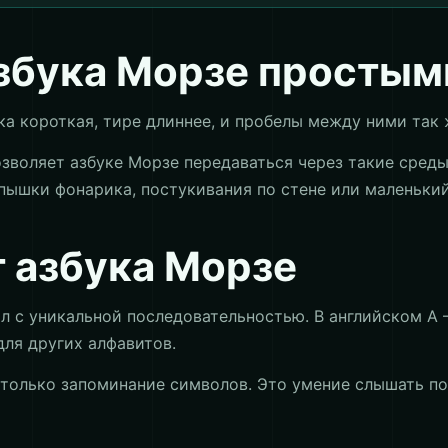
азбука Морзе простым
а короткая, тире длиннее, и пробелы между ними так ж
зволяет азбуке Морзе передаваться через такие среды
пышки фонарика, постукивания по стене или маленьки
т азбука Морзе
с уникальной последовательностью. В английском A — это
ля других алфавитов.
 только запоминание символов. Это умение слышать по