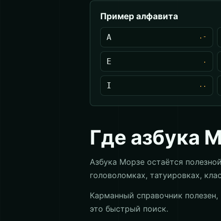
Пример алфавита
A
.-
E
.
I
..
Где азбука 
Азбука Морзе остаётся полезной
головоломках, татуировках, кла
Карманный справочник полезен,
это быстрый поиск.