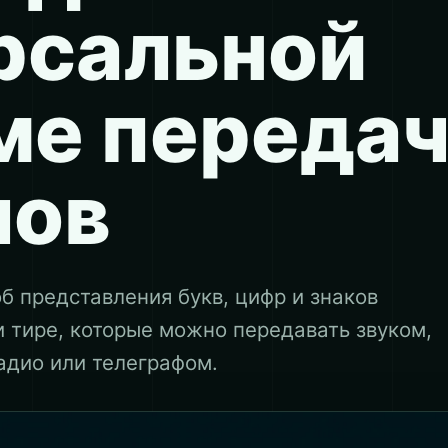
рсальной
ме переда
лов
б представления букв, цифр и знаков
и тире, которые можно передавать звуком,
адио или телеграфом.