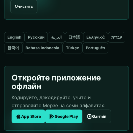
Очистить
English
Русский
العربية
日本語
Ελληνικά
עברית
한국어
Bahasa Indonesia
Türkçe
Português
Откройте приложение
офлайн
Кодируйте, декодируйте, учите и
отправляйте Морзе на семи алфавитах.
App Store
Google Play
Garmin