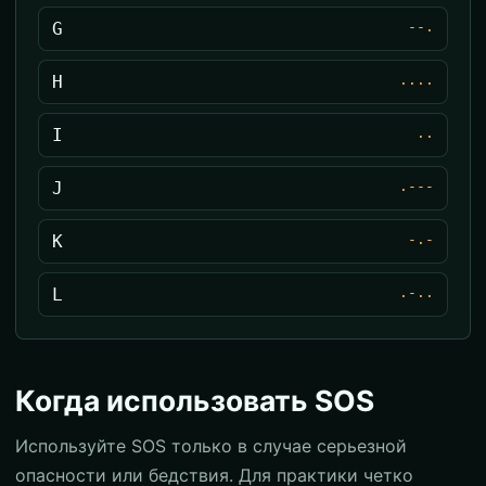
G
--.
H
....
I
..
J
.---
K
-.-
L
.-..
Когда использовать SOS
Используйте SOS только в случае серьезной
опасности или бедствия. Для практики четко