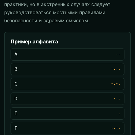
практики, но в экстренных случаях следует
руководствоваться местными правилами
безопасности и здравым смыслом.
Пример алфавита
A
.-
B
-...
C
-.-.
D
-..
E
.
F
..-.