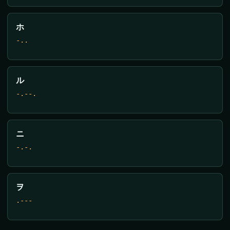
ホ
-..
ル
-.--.
ニ
-.-.
ヲ
.---