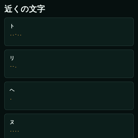
近くの文字
ト
..-..
リ
--.
ヘ
.
ヌ
....