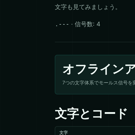
文字も見てみましょう。
· 信号数: 4
.---
オフライン
7つの文字体系でモールス信号を
文字とコード
文字