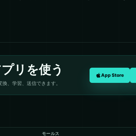
アプリを使う
App Store
変換、学習、送信できます。
モールス