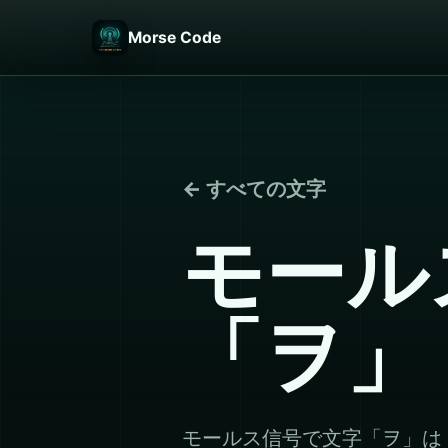
Morse Code
← すべての文字
モール
「ヲ」
モールス信号で文字「ヲ」は 