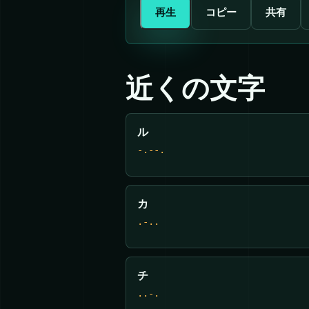
再生
コピー
共有
近くの文字
ル
-.--.
カ
.-..
チ
..-.