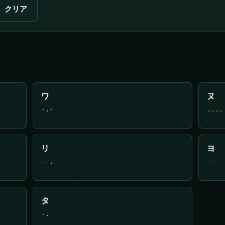
クリア
ワ
ヌ
-.-
....
リ
ヨ
--.
--
タ
-.