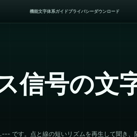
機能
文字体系
ガイド
プライバシー
ダウンロード
ス信号の文
.--- です。点と線の短いリズムを再生して聞き、