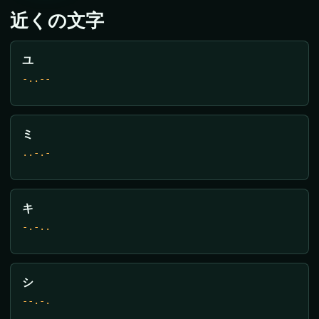
近くの文字
ユ
-..--
ミ
..-.-
キ
-.-..
シ
--.-.