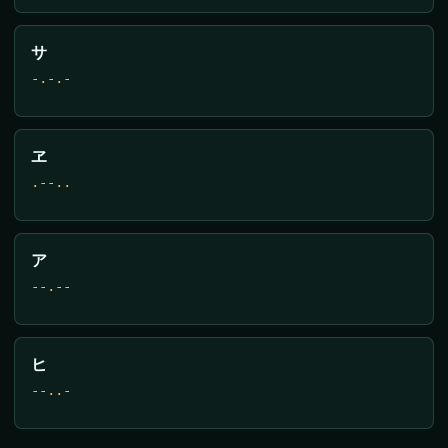
サ
-.-.-
ヱ
.--..
ア
--.--
ヒ
--..-