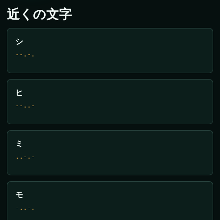
近くの文字
シ
--.-.
ヒ
--..-
ミ
..-.-
モ
-..-.