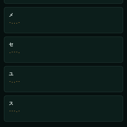
メ
-...-
セ
.---.
ユ
-..--
ス
---.-