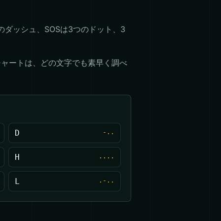
ダッシュ、SOSは3つのドット、3
チャートは、どの文字でも素早く調べ
D
-..
H
....
L
.-..