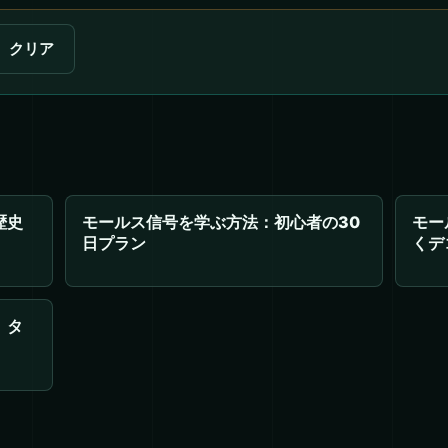
クリア
歴史
モールス信号を学ぶ方法：初心者の30
モー
日プラン
くデ
、タ