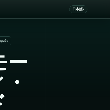
日本語
uguês
モー
ィ・
ド