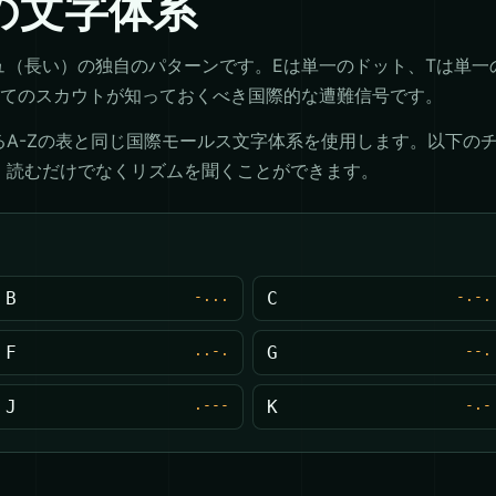
の文字体系
（長い）の独自のパターンです。Eは単一のドット、Tは単一の
べてのスカウトが知っておくべき国際的な遭難信号です。
るA-Zの表と同じ国際モールス文字体系を使用します。以下の
、読むだけでなくリズムを聞くことができます。
B
-...
C
-.-.
F
..-.
G
--.
J
.---
K
-.-