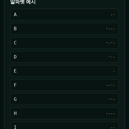
알파벳 예시
A
.-
B
-...
C
-.-.
D
-..
E
.
F
..-.
G
--.
H
....
I
..