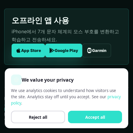
오프라인 앱 사용
iPhone에서 7개 문자 체계의 모스 부호를 변환하고
학습하고 전송하세요.
App Store
Google Play
Garmin
🍪
We value your privacy
We use analytics cookies to understand how visitors use
the site. Analytics stay off until you accept. See our
privacy
Morse Code: 7 Alphabets
policy
.
모스 부호 번역기
Privacy Policy
·
Impressum
Built by
Nadya Yashchuk
&
Ivan Lukichev
Reject all
Accept all
©
2026