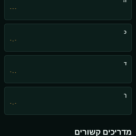
ה
---
כ
-.-
ד
-..
ך
-.-
מדריכים קשורים