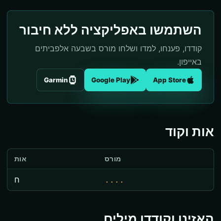
השתמשו באפליקציה ללא חיבור
קודדו, פענחו, למדו ושלחו מורס בשבעה אלפביתים
באייפון.
Garmin
Google Play
App Store
אות וקוד
מורס
אות
....
ח
האזינו וקודדו מילים