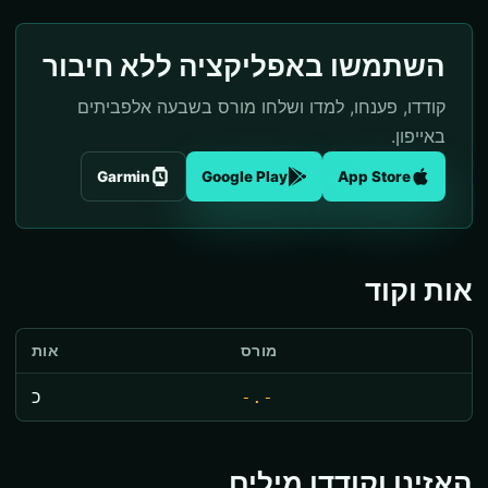
השתמשו באפליקציה ללא חיבור
קודדו, פענחו, למדו ושלחו מורס בשבעה אלפביתים
באייפון.
Garmin
Google Play
App Store
אות וקוד
מורס
אות
-.-
כ
האזינו וקודדו מילים