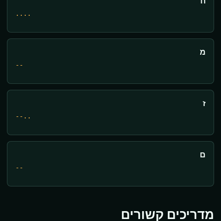
ח
....
מ
--
ז
--..
ם
--
מדריכים קשורים