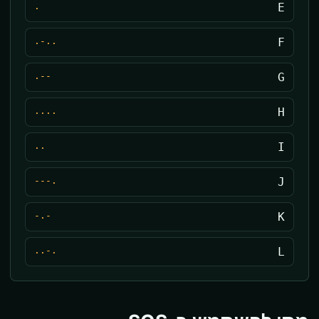
.
E
..-.
F
--.
G
....
H
..
I
.---
J
-.-
K
.-..
L