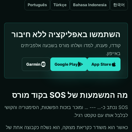
Português
Türkçe
Bahasa Indonesia
한국어
השתמשו באפליקציה ללא חיבור
קודדו, פענחו, למדו ושלחו מורס בשבעה אלפביתים
באייפון.
Garmin
Google Play
App Store
מה המשמעות של SOS בקוד מורס
SOS נכתב כ-... --- ... ומוכר בזכות הפשטות, הסימטריה והקושי
לבלבל אותו עם טקסט רגיל.
כאשר הוא משודר כקריאת מצוקה, הוא נשלח כקבוצה אחת של